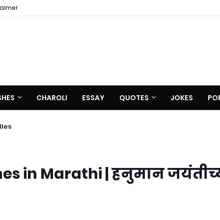
laimer
SHES
CHAROLI
ESSAY
QUOTES
JOKES
PO
dles
 in Marathi | हनुमान जयंतीच्