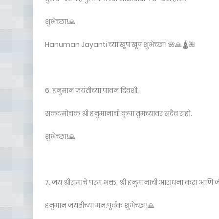
शुभेच्छा!🙏
Hanuman Jayanti च्या खूप खूप शुभेच्छा! 🌺🙏🛕🌺
6. हनुमान जयंतीच्या पावन दिवशी,
संकटमोचक श्री हनुमानाची कृपा तुमच्यावर सदैव राहो.
शुभेच्छा!🙏
7. जय श्रीरामाचे परम भक्त, श्री हनुमानाची आराधना करा आणि ज
हनुमान जयंतीच्या मन:पूर्वक शुभेच्छा!🙏