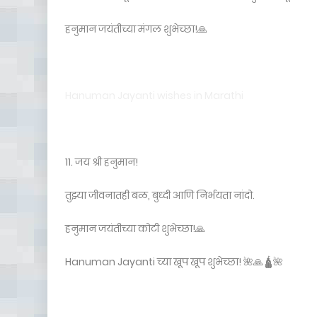
हनुमान जयंतीच्या मंगल शुभेच्छा!🙏
Hanuman Jayanti wishes in Marathi
11. जय श्री हनुमान!
तुझ्या जीवनातही बळ, बुध्दी आणि निर्भयता नांदो.
हनुमान जयंतीच्या कोटी शुभेच्छा!🙏
Hanuman Jayanti च्या खूप खूप शुभेच्छा! 🌺🙏🛕🌺