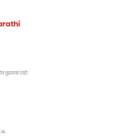
arathi
व तुझ्यावर राहो.
.🙏