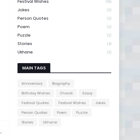
Festival Wishes
(16)
Jokes
(2)
Person Quotes
(2)
Poem
(2)
Puzzle
(2)
Stories
(4)
Ukhane
(2)
MAIN TAGS
Anniversary
Biography
Birthday Wishes
Charoli
Essay
Festival Quotes
Festival Wishes
Jokes
Person Quotes
Poem
Puzzle
Stories
Ukhane
."