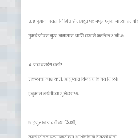
3. हनुमान जयंती निमित्त श्रीरामदूत पवनपुत्र हनुमानाच्या चरणी
तुमचं जीवन सुख, समाधान आणि यशाने भरलेलं असो.🙏
4. जय बजरंग बली!
संकटांचा नाश करो, आयुष्यात विजयच विजय मिळो!
हनुमान जयंतीच्या शुभेच्छा!🙏
5. हनुमान जयंतीच्या दिवशी,
तुमचं जीवन हनुमानजींच्या आशीर्वादाने तेजस्वी होवो.